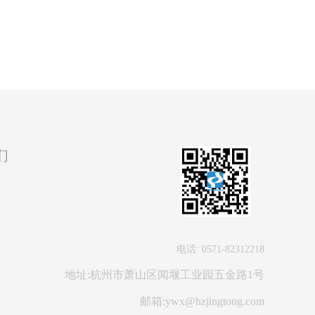
们
电话: 0571-82312218
地址:杭州市萧山区闻堰工业园五金路1号
邮箱:ywx@hzjingtong.com