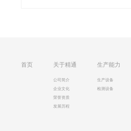
首页
关于精通
生产能力
公司简介
生产设备
企业文化
检测设备
荣誉资质
发展历程