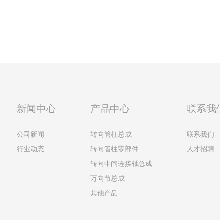
新闻中心
产品中心
联系我
公司新闻
转向管柱总成
联系我们
行业动态
转向管柱零部件
人才招聘
转向中间连接轴总成
万向节总成
其他产品